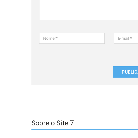
Nome
E-
*
mail
*
Salvar
meus
dados
neste
navegador
para
a
próxima
vez
que
Sobre o Site 7
eu
comentar.