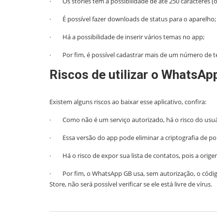
· Os stories tem a possibilidade de até 250 caracteres (o o
· É possível fazer downloads de status para o aparelho;
· Há a possibilidade de inserir vários temas no app;
· Por fim, é possível cadastrar mais de um número de te
Riscos de utilizar o WhatsAp
Existem alguns riscos ao baixar esse aplicativo, confira:
· Como não é um serviço autorizado, há o risco do usuá
· Essa versão do app pode eliminar a criptografia de pon
· Há o risco de expor sua lista de contatos, pois a orig
· Por fim, o WhatsApp GB usa, sem autorização, o código
Store, não será possível verificar se ele está livre de vírus.