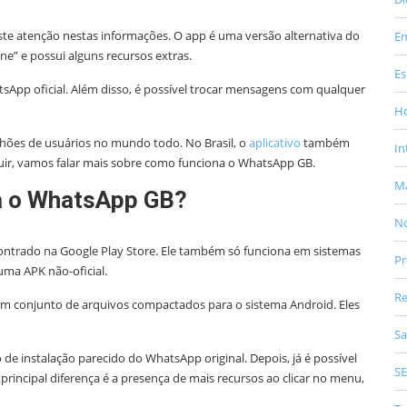
e atenção nestas informações. O app é uma versão alternativa do
E
ne” e possui alguns recursos extras.
Es
tsApp oficial. Além disso, é possível trocar mensagens com qualquer
Ho
hões de usuários no mundo todo. No Brasil, o
aplicativo
também
In
eguir, vamos falar mais sobre como funciona o WhatsApp GB.
Ma
a o WhatsApp GB?
No
ontrado na Google Play Store. Ele também só funciona em sistemas
Pr
 uma APK não-oficial.
Re
 um conjunto de arquivos compactados para o sistema Android. Eles
Sa
o de instalação parecido do WhatsApp original. Depois, já é possível
S
A principal diferença é a presença de mais recursos ao clicar no menu,