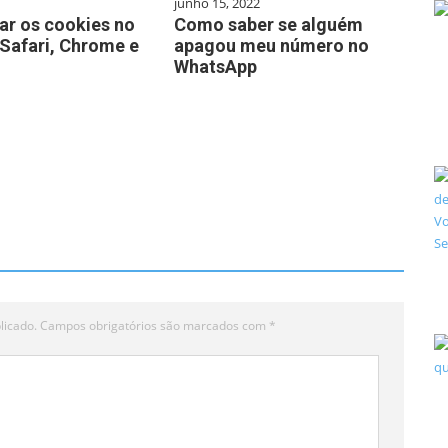
junho 15, 2022
ar os cookies no
Como saber se alguém
 Safari, Chrome e
apagou meu número no
WhatsApp
licado.
Campos obrigatórios são marcados com
*