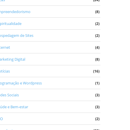
mpreendedorismo
(8)
piritualidade
(2)
spedagem de Sites
(2)
ternet
(4)
rketing Digital
(8)
tícias
(16)
ogramação e Wordpress
(1)
des Sociais
(3)
úde e Bem-estar
(3)
EO
(2)