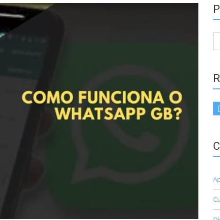
P
Se
for
R
C
Ap
Cu
Di