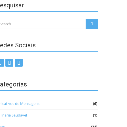
esquisar
arch
SEARCH
:
edes Sociais
ategorias
licativos de Mensagens
(6)
linária Saudável
(1)
cas
(24)