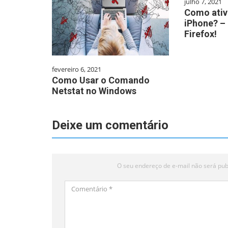
julho 7, 2021
Como ativ
iPhone? –
Firefox!
fevereiro 6, 2021
Como Usar o Comando
Netstat no Windows
Deixe um comentário
O seu endereço de e-mail não será pub
Comentário
*