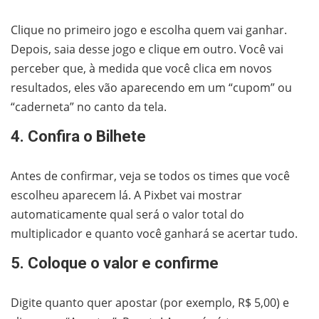
Clique no primeiro jogo e escolha quem vai ganhar.
Depois, saia desse jogo e clique em outro. Você vai
perceber que, à medida que você clica em novos
resultados, eles vão aparecendo em um “cupom” ou
“caderneta” no canto da tela.
4. Confira o Bilhete
Antes de confirmar, veja se todos os times que você
escolheu aparecem lá. A Pixbet vai mostrar
automaticamente qual será o valor total do
multiplicador e quanto você ganhará se acertar tudo.
5. Coloque o valor e confirme
Digite quanto quer apostar (por exemplo, R$ 5,00) e