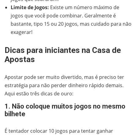
Limite de Jogos:
Existe um número máximo de
jogos que você pode combinar. Geralmente é
bastante, tipo 15 ou 20 jogos, mas cuidado para não
exagerar!
Dicas para iniciantes na Casa de
Apostas
Apostar pode ser muito divertido, mas é preciso ter
estratégia para não perder dinheiro rápido demais.
Aqui estão três dicas de ouro:
1. Não coloque muitos jogos no mesmo
bilhete
É tentador colocar 10 jogos para tentar ganhar