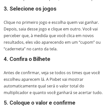
3. Selecione os jogos
Clique no primeiro jogo e escolha quem vai ganhar.
Depois, saia desse jogo e clique em outro. Você vai
perceber que, à medida que você clica em novos
resultados, eles vão aparecendo em um “cupom” ou
“caderneta” no canto da tela.
4. Confira o Bilhete
Antes de confirmar, veja se todos os times que você
escolheu aparecem lá. A Pixbet vai mostrar
automaticamente qual será o valor total do
multiplicador e quanto você ganhará se acertar tudo.
5. Coloque o valor e confirme