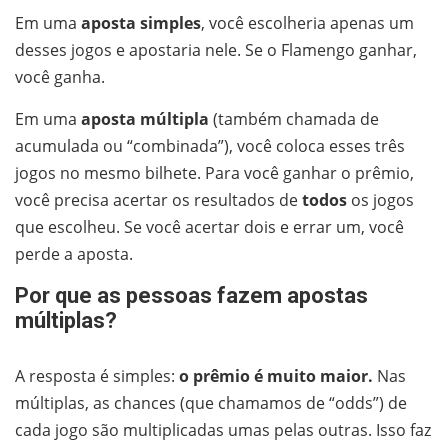
Em uma
aposta simples
, você escolheria apenas um
desses jogos e apostaria nele. Se o Flamengo ganhar,
você ganha.
Em uma
aposta múltipla
(também chamada de
acumulada ou “combinada”), você coloca esses três
jogos no mesmo bilhete. Para você ganhar o prêmio,
você precisa acertar os resultados de
todos
os jogos
que escolheu. Se você acertar dois e errar um, você
perde a aposta.
Por que as pessoas fazem apostas
múltiplas?
A resposta é simples:
o prêmio é muito maior.
Nas
múltiplas, as chances (que chamamos de “odds”) de
cada jogo são multiplicadas umas pelas outras. Isso faz