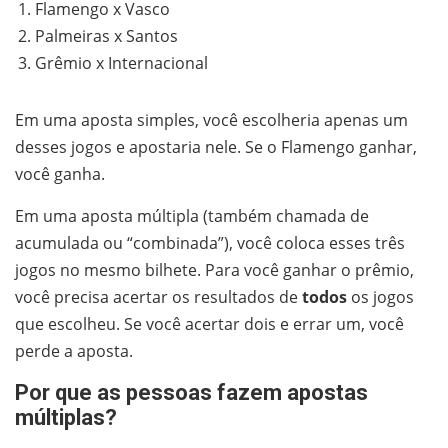
Flamengo x Vasco
Palmeiras x Santos
Grêmio x Internacional
Em uma aposta simples, você escolheria apenas um
desses jogos e apostaria nele. Se o Flamengo ganhar,
você ganha.
Em uma aposta múltipla (também chamada de
acumulada ou “combinada”), você coloca esses três
jogos no mesmo bilhete. Para você ganhar o prêmio,
você precisa acertar os resultados de
todos
os jogos
que escolheu. Se você acertar dois e errar um, você
perde a aposta.
Por que as pessoas fazem apostas
múltiplas?