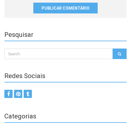
meus
dados
neste
navegador
para
Pesquisar
a
próxima
vez
Search
que
SEAR
for:
eu
comentar.
Redes Sociais
Categorias