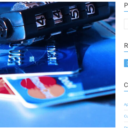
P
Se
for
R
C
Ap
Cu
Di