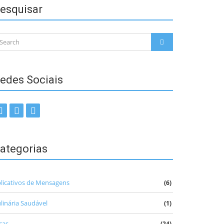
esquisar
arch
SEARCH
:
edes Sociais
ategorias
licativos de Mensagens
(6)
linária Saudável
(1)
cas
(24)