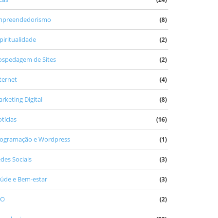
mpreendedorismo
(8)
piritualidade
(2)
spedagem de Sites
(2)
ternet
(4)
rketing Digital
(8)
tícias
(16)
ogramação e Wordpress
(1)
des Sociais
(3)
úde e Bem-estar
(3)
EO
(2)