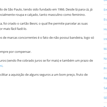
do de São Paulo, tendo sido fundado em 1966. Desde lá para cá, já
E
ncialmente roupa e calçado, tanto masculino como feminino.
Es
a, foi criado o cartão Besni, o qual lhe permite parcelar as suas
mais fácil fazê-lo.
Ho
 de marcas concorrentes é o fato de não possui bandeira, logo só
In
Ma
sempre por compensar.
No
juros (sendo lhe cobrado juros se for mais) e também um prazo de
ni
.
Pr
acilitar a aquisição de alguns seguros a um bom preço, fruto de
Re
Sa
S