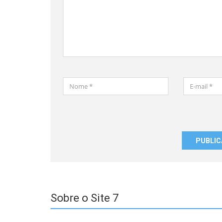
Nome
E-
*
mail
*
Salvar
meus
dados
neste
navegador
para
a
próxima
Sobre o Site 7
vez
que