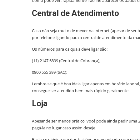
Como pode ver, rapidamente irão lhe aparecer os dados 
Central de Atendimento
Caso não seja muito de mexer na Internet (apesar de ser
por telefone ligando para a central de atendimento da mar
Os números para os quais deve ligar são:
(11) 2147 6899 (Central de Cobrança);
0800 555 399 (SAC);
Lembre-se que é boa ideia ligar apenas em horário laboral
consegue ser atendido bem mais rápido geralmente.
Loja
Apesar de ser menos prático, você pode ainda pedir uma 2ª
pagá-la no lugar caso assim deseje.
Basta se dirigir a um dos balcões acompanhado com os s