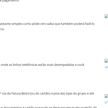
de pagamento.
 bastante simples como pôde ver) saiba que também poderá fazê-lo
ca.
, onde as linhas telefónicas estão mais desimpedidas e você
 via da Fatura Besni (ou do cartão) numa das lojas do grupo e até
eus documentos e cartão que tudo se deve processar em questão de