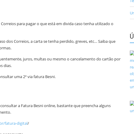
Te
Un
Correios para pagar o que está em divida caso tenha utilizado o
Ú
so dos Correios, a carta se tenha perdido, greves, etc… Saiba que
formas.
uentemente, juros, multas ou mesmo o cancelamento do cartão por
s dias.
nsultar uma 2ª via fatura Besni.
 consultar a Fatura Besni online, bastante que preencha alguns
mento.
r/fatura-digital
/