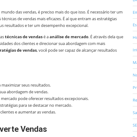
mundo das vendas, é preciso mais do que isso. É necessário ter um
E
cnicas de vendas mais eficazes. É aí que entram as estratégias
Es
us resultados e ter um desempenho excepcional.
uas
técnicas de vendas
é a
análise de mercado
. É através dela que
Ho
sidades dos clientes e direcionar sua abordagem com mais
In
ratégias de vendas
, você pode ser capaz de alcançar resultados
Ma
No
a maximizar seus resultados.
Pr
 sua abordagem de vendas.
e mercado pode oferecer resultados excepcionais.
Re
stratégias para se destacar no mercado.
 clientes e aumentar as vendas.
Sa
S
nverte Vendas