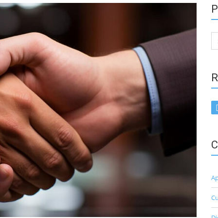
P
Se
for
R
C
Ap
Cu
Di