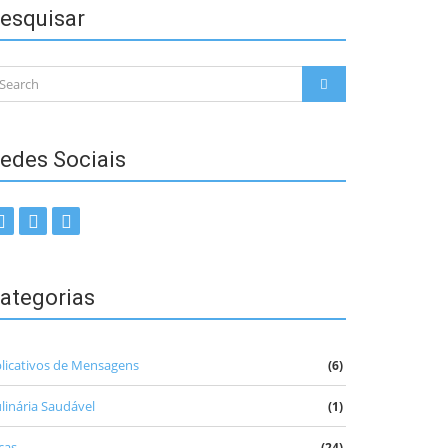
esquisar
arch
SEARCH
:
edes Sociais
ategorias
licativos de Mensagens
(6)
linária Saudável
(1)
cas
(24)