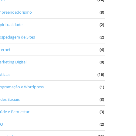
mpreendedorismo
(8)
piritualidade
(2)
spedagem de Sites
(2)
ternet
(4)
rketing Digital
(8)
tícias
(16)
ogramação e Wordpress
(1)
des Sociais
(3)
úde e Bem-estar
(3)
EO
(2)