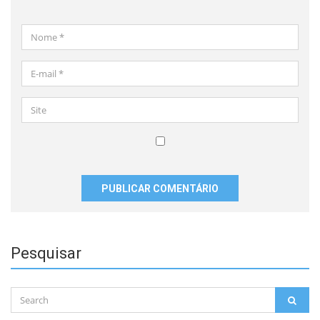
Nome
*
E-
mail
*
Site
Salvar
meus
dados
neste
navegador
para
Pesquisar
a
próxima
vez
Search
que
SEAR
for:
eu